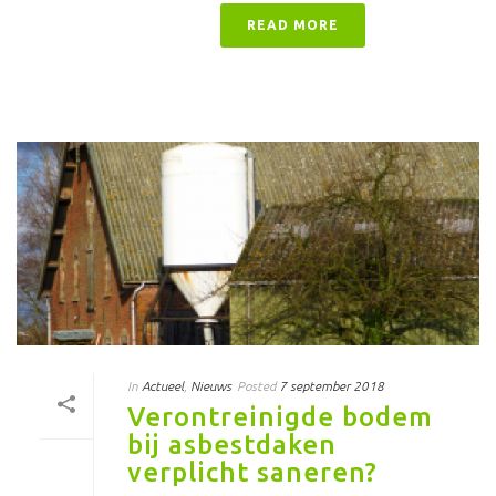
READ MORE
In
Actueel
,
Nieuws
Posted
7 september 2018
Verontreinigde bodem
bij asbestdaken
verplicht saneren?