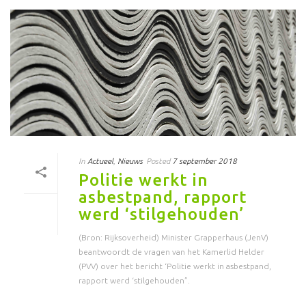
In
Actueel
,
Nieuws
Posted
7 september 2018
Politie werkt in
asbestpand, rapport
werd ‘stilgehouden’
(Bron: Rijksoverheid) Minister Grapperhaus (JenV)
beantwoordt de vragen van het Kamerlid Helder
(PVV) over het bericht ‘Politie werkt in asbestpand,
rapport werd ‘stilgehouden”.