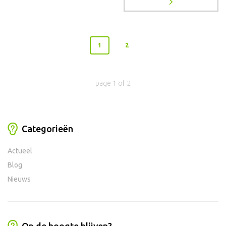
1
2
page
1
of
2
Categorieën
Actueel
Blog
Nieuws
Op de hoogte blijven?