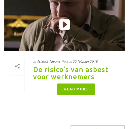
In
Actueel
,
Nieuws
Posted
22 februari 2018
De risico’s van asbest
voor werknemers
READ MORE