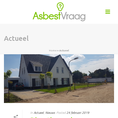
Actueel
Home
»
Actueel
In
Actueel
,
Nieuws
Posted
24 februari 2019