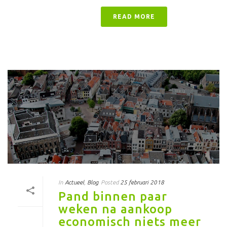
READ MORE
In
Actueel
,
Blog
Posted
25 februari 2018
Pand binnen paar
weken na aankoop
economisch niets meer