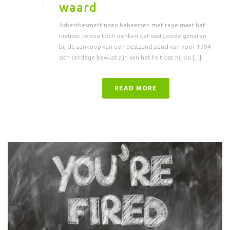
waard
Asbestbesmettingen beheersen met regelmaat het
nieuws. Je zou toch denken dat vastgoedeigenaren
bij de aankoop van een bestaand pand van voor 1994
zich terdege bewust zijn van het feit dat hij op [...]
READ MORE