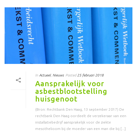
In
Actueel
,
Nieuws
Posted
25 februari 2018
Aansprakelijk voor
asbestblootstelling
huisgenoot
(Bron: Rechtbank Den Haag, 13 september 2017) De
rechtbank Den Haag oordeelt de verzekeraar van een
installatiebedrijf aansprakelijk voor de ziekte
mesothelioom bij de moeder van een man die bij [...]