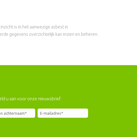
zicht is in het aanwezige asbest in
rde gegevens overzichtelijk kan inzien en beheren.
eld u aan voor onze nieuwsbrief.