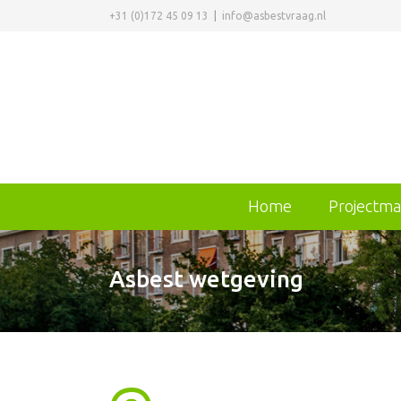
+31 (0)172 45 09 13
|
info@asbestvraag.nl
Home
Projectm
Asbest wetgeving