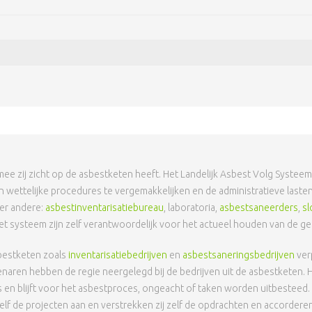
 zij zicht op de asbestketen heeft. Het Landelijk Asbest Volg Systeem (
 wettelijke procedures te vergemakkelijken en de administratieve lasten 
der andere:
asbestinventarisatiebureau
, laboratoria,
asbestsaneerders
,
sl
 het systeem zijn zelf verantwoordelijk voor het actueel houden van de 
sbestketen zoals
inventarisatiebedrijven
en
asbestsaneringsbedrijven
ver
naren hebben de regie neergelegd bij de bedrijven uit de asbestketen. 
is en blijft voor het asbestproces, ongeacht of taken worden uitbestee
j zelf de projecten aan en verstrekken zij zelf de opdrachten en accordere