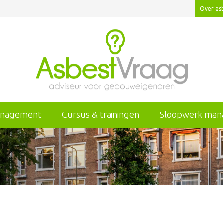
Over as
anagement
Cursus & trainingen
Sloopwerk ma