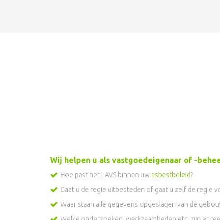
AsbestVraag helpt u zelf de regi
Neem contact met ons op. Wij leggen u gra
Wij helpen u als vastgoedeigenaar of -behe
Hoe past het LAVS binnen uw
asbestbeleid
?
Gaat u de regie uitbesteden of gaat u zelf de regie 
Waar staan alle gegevens opgeslagen van de gebo
Welke onderzoeken, werkzaamheden etc. zijn er re