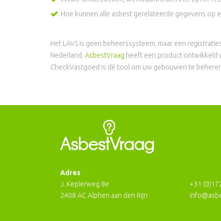
Hoe kunnen alle asbest gerelateerde gegevens op e
Het LAVS is geen beheerssysteem, maar een registraties
Nederland.
AsbestVraag
heeft een product ontwikkeld v
CheckVastgoed is dé tool om uw gebouwen te beheren 
Adres
J. Keplerweg 8e
+31 (0)17
2408 AC Alphen aan den Rijn
info@asbe