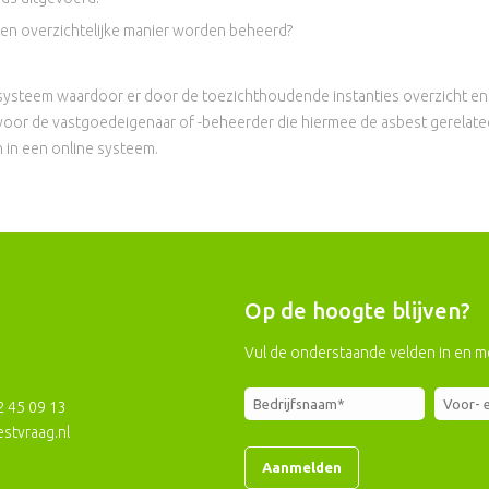
en overzichtelijke manier worden beheerd?
ysteem waardoor er door de toezichthoudende instanties overzicht en in
oor de vastgoedeigenaar of -beheerder die hiermee de asbest gerelatee
in een online systeem.
Op de hoogte blijven?
Vul de onderstaande velden in en m
2 45 09 13
stvraag.nl