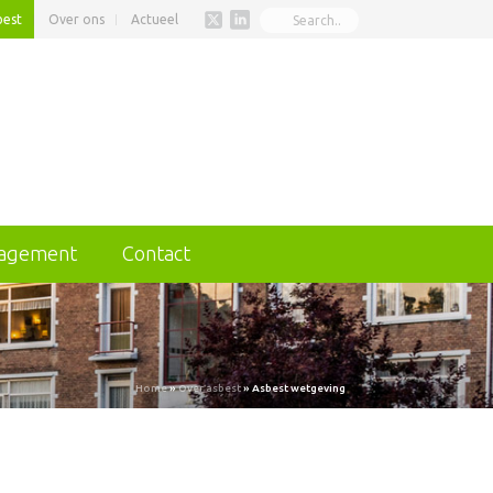
best
Over ons
Actueel
nagement
Contact
Home
»
Over asbest
»
Asbest wetgeving