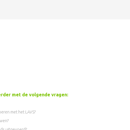
e te nemen in het LAVS!
ag uit hoe wij u daarmee kunnen helpen.
erder met de volgende vragen:
voeren met het LAVS?
uwen?
eds uitgevoerd?