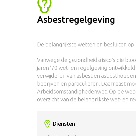
Asbestregelgeving
De belangrijkste wetten en besluiten op
Vanwege de gezondheidsrisico’s die bloo
jaren ’70 wet- en regelgeving ontwikkeld
verwijderen van asbest en asbesthouden
bedrijven en particulieren. Daarnaast m
Arbeidsomstandighedenwet. Op de website
overzicht van de belangrijkste wet- en r
Diensten