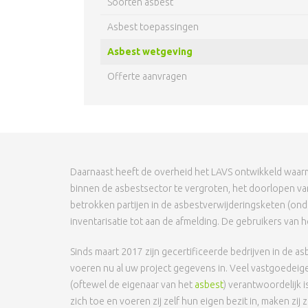
Soorten asbest
Asbest toepassingen
Asbest wetgeving
Offerte aanvragen
Daarnaast heeft de overheid het LAVS ontwikkeld waarmee
binnen de asbestsector te vergroten, het doorlopen van
betrokken partijen in de asbestverwijderingsketen (on
inventarisatie tot aan de afmelding. De gebruikers van
Sinds maart 2017 zijn gecertificeerde bedrijven in de a
voeren nu al uw project gegevens in. Veel vastgoedeige
(oftewel de eigenaar van het
asbest
) verantwoordelijk 
zich toe en voeren zij zelf hun eigen bezit in, maken zi