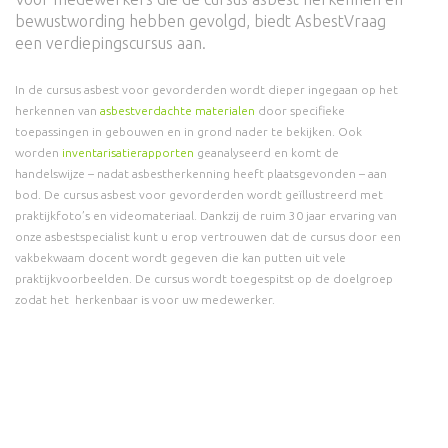
bewustwording hebben gevolgd, biedt AsbestVraag
een verdiepingscursus aan.
In de cursus asbest voor gevorderden wordt dieper ingegaan op het
herkennen van
asbestverdachte materialen
door specifieke
toepassingen in gebouwen en in grond nader te bekijken. Ook
worden
inventarisatierapporten
geanalyseerd en komt de
handelswijze – nadat asbestherkenning heeft plaatsgevonden – aan
bod. De cursus asbest voor gevorderden wordt geïllustreerd met
praktijkfoto’s en videomateriaal. Dankzij de ruim 30 jaar ervaring van
onze asbestspecialist kunt u erop vertrouwen dat de cursus door een
vakbekwaam docent wordt gegeven die kan putten uit vele
praktijkvoorbeelden. De cursus wordt toegespitst op de doelgroep
zodat het herkenbaar is voor uw medewerker.
Schrijf uw medewerkers vandaag nog in