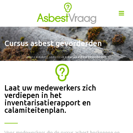
Cursus asbest gevorderden
Home
»
Asbest onderzoek
»
Cursus asbest gevorderden
Laat uw medewerkers zich
verdiepen in het
inventarisatierapport en
calamiteitenplan.
Voor medewerkers die de cursus asbest herkennen en