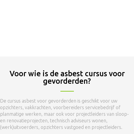
voor de cursus asbest voor gevorderden.
Neem contact met ons op of schrijf uw medewerkers
direct in.
Inschrijven
Contact
Voor wie is de asbest cursus voor
gevorderden?
De cursus asbest voor gevorderden is geschikt voor uw
opzichters, vakkrachten, voorbereiders servicebedrijf of
planmatige werken, maar ook voor projectleiders van sloop-
en renovatieprojecten, technisch adviseurs wonen,
(werk)uitvoerders, opzichters vastgoed en projectleiders.