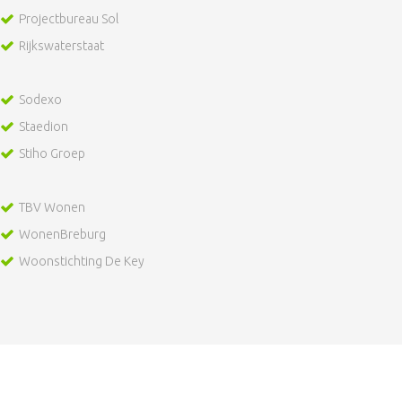
Projectbureau Sol
Rijkswaterstaat
Sodexo
Staedion
Stiho Groep
TBV Wonen
WonenBreburg
Woonstichting De Key
Maak gebruik van onze kennis van het vak