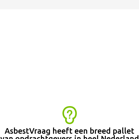
Wij maken graag kennis met u om onze
werkwijze toe te lichten!
Maak vrijblijvend een kennismakingsafspraak of vraag
informatie aan.
Offerte
Contact
AsbestVraag heeft een breed pallet
van opdrachtgevers in heel Nederland