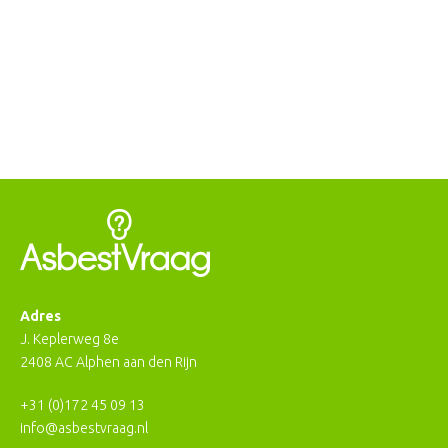
en de markt voor uw asbest vraagstuk!
Neem contact op of vraag vrijblijvend informatie aan.
Offerte
Contact
Adres
J. Keplerweg 8e
2408 AC Alphen aan den Rijn
+31 (0)172 45 09 13
info@asbestvraag.nl