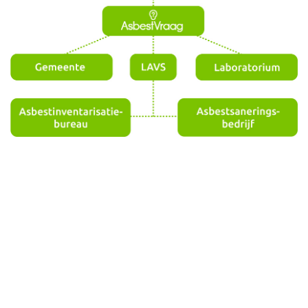
Wij laten u graag kennis maken met onze
gedegen aanpak bij asbest vraagstukken!
Neem contact op of vraag vrijblijvend informatie aan.
Offerte
Contact