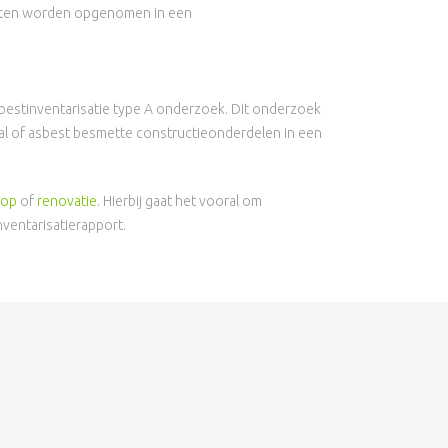
ltaten worden opgenomen in een
bestinventarisatie type A onderzoek. Dit onderzoek
al of asbest besmette constructieonderdelen in een
oop
of
renovatie
. Hierbij gaat het vooral om
ventarisatierapport.