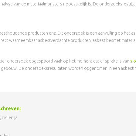
umanalyse van de materiaalmonsters noodzakelijk is. De onderzoeksresu
sbesthoudende producten enz. Dit onderzoek is een aanvulling op het as
direct waarneembaar asbestverdachte producten, asbest besmet materia
tief onderzoek opgespoord vaak op het moment dat er sprake is van
sl
en gebouw. De onderzoeksresultaten worden opgenomen in een asbestin
schreven:
 indien ja
inden