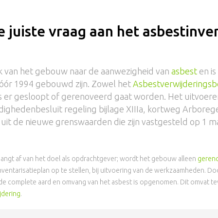
 juiste vraag aan het asbestinve
oek van het gebouw naar de aanwezigheid van
asbest
en is
óór 1994 gebouwd zijn. Zowel het
Asbestverwijderingsb
als er gesloopt of gerenoveerd gaat worden. Het uitvoeren
dighedenbesluit regeling bijlage XIIIa, kortweg Arboreg
it de nieuwe grenswaarden die zijn vastgesteld op 1 m
hangt af van het doel als opdrachtgever; wordt het gebouw alleen
geren
 inventarisatieplan op te stellen, bij uitvoering van de werkzaamheden. 
de complete aard en omvang van het asbest is opgenomen. Dit omvat tev
jdering
.