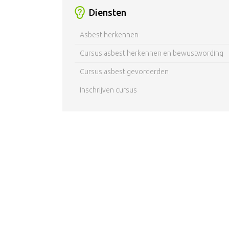
Diensten
Asbest herkennen
Cursus asbest herkennen en bewustwording
Cursus asbest gevorderden
Inschrijven cursus
Stel met AsbestVraag de juiste v
Neem contact op voor een vrijblijvende afsp