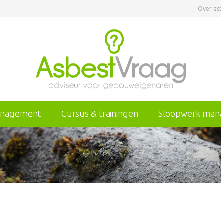
Over as
anagement
Cursus & trainingen
Sloopwerk ma