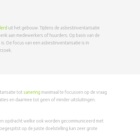
derd
uit het gebouw. Tijdens de asbestinventarisatie
 denk aan medewerkers of huurders. Op basis van de
s. De focus van een asbestinventarisatie is in
rzoek.
arisatie tot
sanering
maximaal te focussen op de vraag
saties en daarmee tot geen of minder uitsluitingen.
in een opdracht welke ook worden gecommuniceerd met
toegespitst op de juiste doelstelling kan zeer grote