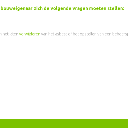
 gebouweigenaar zich de volgende vragen moeten stellen:
 het laten
verwijderen
van het asbest of het opstellen van een beheers
kunnen zijn bij uw asbestinventarisatie?
raak of offerte.