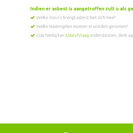
Indien er asbest is aangetroffen zult u als
Welke risico’s brengt asbest met zich mee?
Welke maatregelen moeten er worden genomen?
Ook hierbij kan
AsbestVraag
ondersteunen, denk aan
Benieuwd hoe wij van meerwaarde 
Neem contact op voor een vrijblijvende afsp