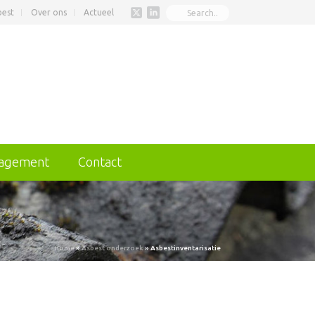
best
Over ons
Actueel
nagement
Contact
Home
»
Asbest onderzoek
»
Asbestinventarisatie