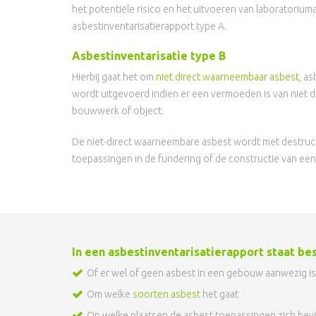
het potentiële risico en het uitvoeren van laboratori
asbestinventarisatierapport type A.
Asbestinventarisatie type B
Hierbij gaat het om
niet direct waarneembaar asbest
, a
wordt uitgevoerd indien er een vermoeden is van niet 
bouwwerk of object.
De niet-direct waarneembare asbest wordt met destruc
toepassingen in de fundering of de constructie van e
In een asbestinventarisatierapport staat be
Of er wel of geen asbest in een gebouw aanwezig is,
Om welke
soorten asbest
het gaat
Op welke plaatsen de asbest toepassingen zich bev