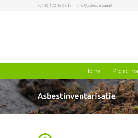
+31 (0)172 45 09 13
|
info@asbestvraag.nl
Home
Projectm
Asbestinventarisatie