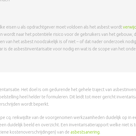
ke eisen u als opdrachtgever moet voldoen als het asbest wordt
verwij
n wordt naar het potentiële risico voor de gebruikers van het gebouw,
n van het asbest noodzakelijk is of niet – of dat nader onderzoek nodig i
 is de asbestinventarisatie voor nodig en wat is de scope van het onde
ntarisatie. Het doel is om gedurende het gehele traject van asbestinvent
elstelling heel helder te formuleren. Dit leidt tot meer gericht inventari
schrijden wordt beperkt.
 scope cq. reikwijdte van de voorgenomen werkzaamheden duidelijk op 
een duidelijk beeld en overzicht. Een inventarisatierapport welke niet is 
ziene kostenoverschrijdingen) van de
asbestsanering
.