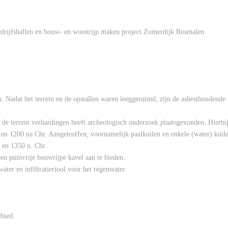
bedrijfshallen en bouw- en woonrijp maken project Zomerdijk Rosmalen
. Nadat het terrein en de opstallen waren leeggeruimd, zijn de asbesthoudende
de terrein verhardingen heeft archeologisch onderzoek plaatsgevonden. Hierbi
 en 1200 na Chr. Aangetroffen; voornamelijk paalkuilen en enkele (water) kuil
 en 1350 n. Chr..
en puinvrije bouwrijpe kavel aan te bieden.
ater en infiltratieriool voor het regenwater.
bied.