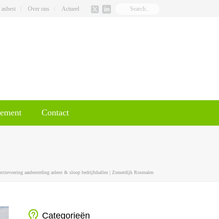
 asbest
Over ons
Actueel
gement
Contact
ectievoering aanbesteding asbest & sloop bedrijfshallen | Zomerdijk Rosmalen
Categorieën