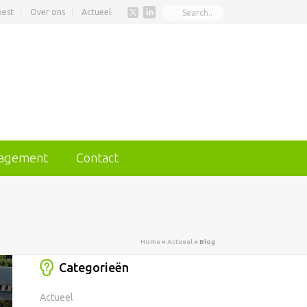
best
Over ons
Actueel
nagement
Contact
Home
»
Actueel
»
Blog
Categorieën
Actueel