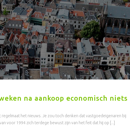
 weken na aankoop economisch niets
regelmaat het nieuws. Je zou toch denken dat vastgoedeigenaren bij
 voor 1994 zich terdege bewust zijn van het feit dat hij op [...]