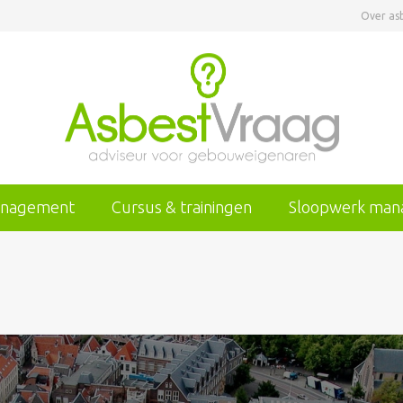
Over as
anagement
Cursus & trainingen
Sloopwerk ma