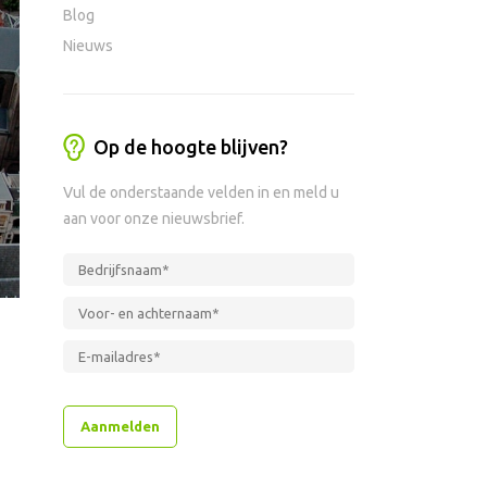
Blog
Nieuws
Op de hoogte blijven?
Vul de onderstaande velden in en meld u
aan voor onze nieuwsbrief.