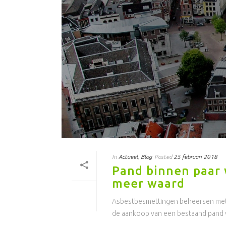
In
Actueel
,
Blog
Posted
25 februari 2018
Pand binnen paar
meer waard
Asbestbesmettingen beheersen met 
de aankoop van een bestaand pand van