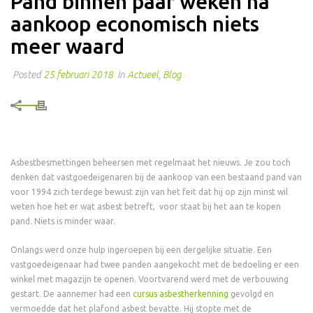
Pand binnen paar weken na
aankoop economisch niets
meer waard
Posted
25 februari 2018
In
Actueel
,
Blog
Asbestbesmettingen beheersen met regelmaat het nieuws. Je zou toch
denken dat vastgoedeigenaren bij de aankoop van een bestaand pand van
voor 1994 zich terdege bewust zijn van het feit dat hij op zijn minst wil
weten hoe het er wat asbest betreft, voor staat bij het aan te kopen
pand. Niets is minder waar.
Onlangs werd onze hulp ingeroepen bij een dergelijke situatie. Een
vastgoedeigenaar had twee panden aangekocht met de bedoeling er een
winkel met magazijn te openen. Voortvarend werd met de verbouwing
gestart. De aannemer had een
cursus asbestherkenning
gevolgd en
vermoedde dat het plafond asbest bevatte. Hij stopte met de