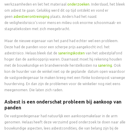
werkzaamheden en liet het materiaal
onderzoeken
. Inderdaad, het bleek
om asbest te gaan. Gelukkig werd dit op tijd ontdekt en vond er
geen
asbestverontreiniging
plaats. Anders had het naast
de veiligheidsrisico’s voor mens en milieu ook enorme schoonmaak- en
stagnatiekosten met zich meegebracht.
Maar de nieuwe eigenaar van het pand had echter wel een probleem.
Deze had de panden voor een scherpe prijs aangekocht incl. het
asbestrisico. Helaas bleek dat de
saneringskosten
van het asbestplafond
hoger dan de aankoopprijs waren. Daarnaast moet hij rekening houden
met de bouwkundige en brandwerende herstelkosten na
sanering
. Ook
kon de huurder van de winkel niet op de geplande datum open waardoor
de vastgoedeigenaar te maken kreeg met een flinke kostenpost vanwege
huurderving. En dan zijn de problemen voor de winkelier nog niet eens
meegenomen. Die laten zich raden.
Asbest is een onderschat probleem bij aankoop van
panden
De vastgoedeigenaar had natuurlijk een aankoopmakelaar in de arm
genomen. Helaas heeft deze verzuimd goed onderzoek te doen naar alle
bouwkundige aspecten, lees asbestcondities, die van belang zijn bij de