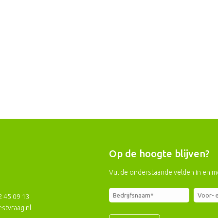
Op de hoogte blijven?
Vul de onderstaande velden in en m
2 45 09 13
stvraag.nl