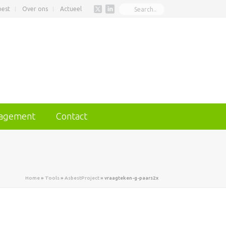
best
Over ons
Actueel
nagement
Contact
Home
»
Tools
»
AsbestProject
»
vraagteken-g-paars2x