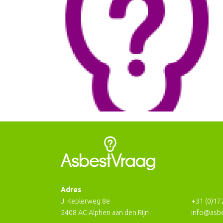
Adres
J. Keplerweg 8e
+31 (0)17
2408 AC Alphen aan den Rijn
info@asbe