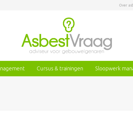
Over as
anagement
Cursus & trainingen
Sloopwerk ma