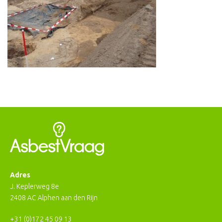
Adres
J. Keplerweg 8e
2408 AC Alphen aan den Rijn
+31 (0)172 45 09 13