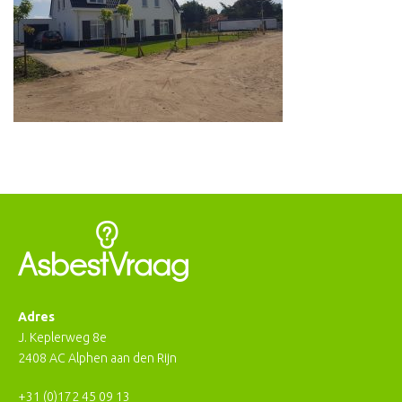
Adres
J. Keplerweg 8e
2408 AC Alphen aan den Rijn
+31 (0)172 45 09 13