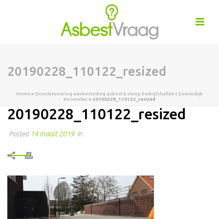
20190228_110122_resized
Home
»
Directievoering aanbesteding asbest & sloop bedrijfshallen | Zomerdijk
Rosmalen
»
20190228_110122_resized
20190228_110122_resized
Posted
14 maart 2019
In