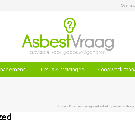
Over as
anagement
Cursus & trainingen
Sloopwerk ma
Home
»
Directievoering aanbesteding asbest & sloop
zed