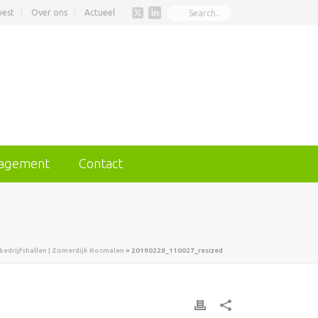
best
Over ons
Actueel
nagement
Contact
 bedrijfshallen | Zomerdijk Rosmalen
»
20190228_110027_resized