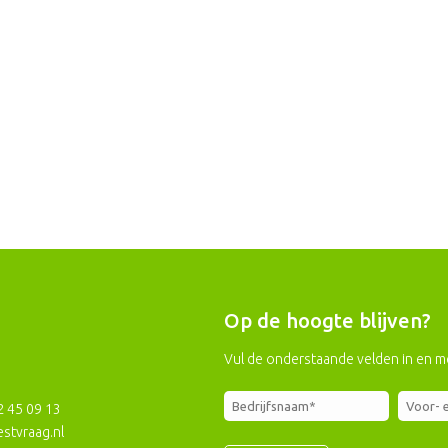
Op de hoogte blijven?
Vul de onderstaande velden in en m
2 45 09 13
stvraag.nl