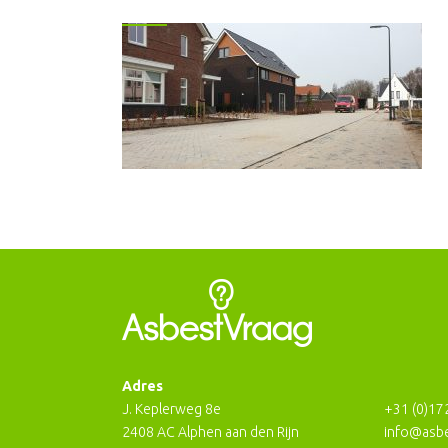
Adres
J. Keplerweg 8e
+31 (0)17
2408 AC Alphen aan den Rijn
info@asbe