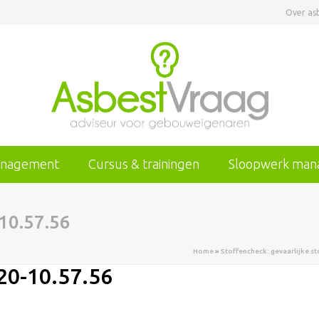
Over as
anagement
Cursus & trainingen
Sloopwerk ma
10.57.56
Home
»
Stoffencheck: gevaarlijke s
20-10.57.56