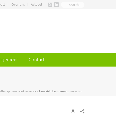
best
Over ons
Actueel
nagement
Contact
toffen app voor werknemers
»
schermafdruk-2018-05-20-10.57.56