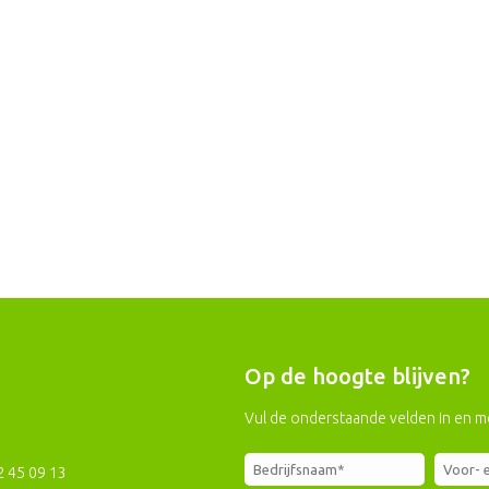
Op de hoogte blijven?
Vul de onderstaande velden in en m
2 45 09 13