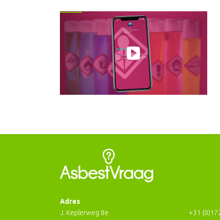
Adres
J. Keplerweg 8e
+31 (0)17