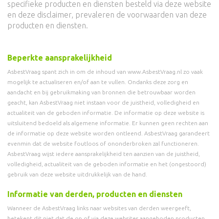
specifieke producten en diensten besteld via deze website
en deze disclaimer, prevaleren de voorwaarden van deze
producten en diensten.
Beperkte aansprakelijkheid
AsbestVraag spant zich in om de inhoud van www.AsbestVraag.nl zo vaak
mogelijk te actualiseren en/of aan te vullen. Ondanks deze zorg en
aandacht en bij gebruikmaking van bronnen die betrouwbaar worden
geacht, kan AsbestVraag niet instaan voor de juistheid, volledigheid en
actualiteit van de geboden informatie. De informatie op deze website is
uitsluitend bedoeld als algemene informatie. Er kunnen geen rechten aan
de informatie op deze website worden ontleend. AsbestVraag garandeert
evenmin dat de website foutloos of ononderbroken zal functioneren.
AsbestVraag wijst iedere aansprakelijkheid ten aanzien van de juistheid,
volledigheid, actualiteit van de geboden informatie en het (ongestoord)
gebruik van deze website uitdrukkelijk van de hand.
Informatie van derden, producten en diensten
Wanneer de AsbestVraag links naar websites van derden weergeeft,
betekent dit niet dat de op of via deze websites aangeboden producten