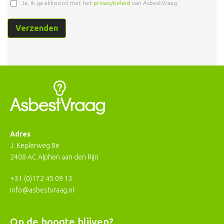
Ja, ik ga akkoord met het
privacybeleid
van AsbestVraag.
Adres
J. Keplerweg 8e
2408 AC Alphen aan den Rijn
+31 (0)172 45 09 13
info@asbestvraag.nl
Op de hoogte blijven?